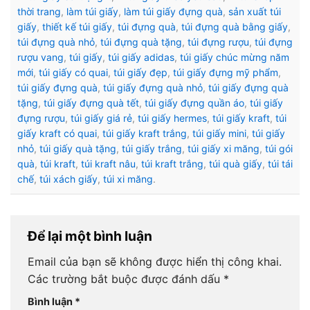
thời trang
,
làm túi giấy
,
làm túi giấy đựng quà
,
sản xuất túi
giấy
,
thiết kế túi giấy
,
túi đựng quà
,
túi đựng quà bằng giấy
,
túi đựng quà nhỏ
,
túi đựng quà tặng
,
túi đựng rượu
,
túi đựng
rượu vang
,
túi giấy
,
túi giấy adidas
,
túi giấy chúc mừng năm
mới
,
túi giấy có quai
,
túi giấy đẹp
,
túi giấy đựng mỹ phẩm
,
túi giấy đựng quà
,
túi giấy đựng quà nhỏ
,
túi giấy đựng quà
tặng
,
túi giấy đựng quà tết
,
túi giấy đựng quần áo
,
túi giấy
đựng rượu
,
túi giấy giá rẻ
,
túi giấy hermes
,
túi giấy kraft
,
túi
giấy kraft có quai
,
túi giấy kraft trắng
,
túi giấy mini
,
túi giấy
nhỏ
,
túi giấy quà tặng
,
túi giấy trắng
,
túi giấy xi măng
,
túi gói
quà
,
túi kraft
,
túi kraft nâu
,
túi kraft trắng
,
túi quà giấy
,
túi tái
chế
,
túi xách giấy
,
túi xi măng
.
Để lại một bình luận
Email của bạn sẽ không được hiển thị công khai.
Các trường bắt buộc được đánh dấu
*
Bình luận
*