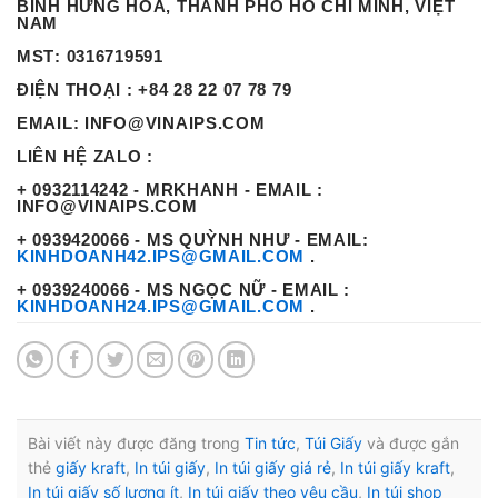
BÌNH HƯNG HÒA, THÀNH PHỐ HỒ CHÍ MINH, VIỆT
NAM
MST
: 0316719591
ĐIỆN THOẠI
: +84 28 22 07 78 79
EMAIL
: INFO@VINAIPS.COM
LIÊN HỆ ZALO :
+ 0932114242 - MRKHANH - EMAIL :
INFO@VINAIPS.COM
+ 0939420066 - MS QUỲNH NHƯ - EMAIL:
KINHDOANH42.IPS@GMAIL.COM
.
+ 0939240066 - MS NGỌC NỮ - EMAIL :
KINHDOANH24.IPS@GMAIL.COM
.
Bài viết này được đăng trong
Tin tức
,
Túi Giấy
và được gắn
thẻ
giấy kraft
,
In túi giấy
,
In túi giấy giá rẻ
,
In túi giấy kraft
,
In túi giấy số lượng ít
,
In túi giấy theo yêu cầu
,
In túi shop