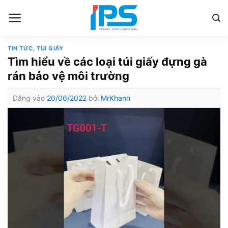
Bỏ
qua
nội
dung
TIN TỨC
,
TÚI GIẤY
Tìm hiểu về các loại túi giấy đựng gà
rán bảo vệ môi trường
Đăng vào
20/06/2022
bởi
MrKhanh