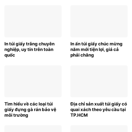
In túi giấy trắng chuyên
In ấn túi giấy chúc mừng
nghiệp, uy tín trên toàn
năm mới tiện lợi, giá cả
quốc
phải chăng
Tìm hiểu về các loại túi
Địa chỉ sản xuất túi giấy có
giấy đựng gà rán bảo vệ
quai xách theo yêu cầu tại
môi trường
TP.HCM