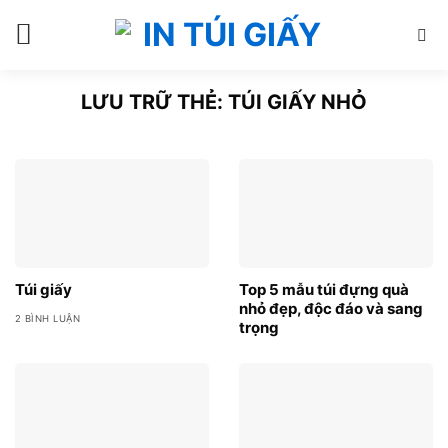
Bỏ
qua
nội
dung
LƯU TRỮ THẺ:
TÚI GIẤY NHỎ
Túi giấy
Top 5 mẫu túi đựng quà
nhỏ đẹp, độc đáo và sang
2 BÌNH LUẬN
trọng