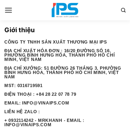
Bỏ
qua
nội
dung
Giới thiệu
CÔNG TY TNHH SẢN XUẤT THƯƠNG MẠI IPS
ĐỊA CHỈ XUẤT HÓA ĐƠN :
16/20 ĐƯỜNG SỐ 16,
PHƯỜNG BÌNH HƯNG HÒA, THÀNH PHỐ HỒ CHÍ
MINH, VIỆT NAM
ĐỊA CHỈ XƯỞNG
: 51 ĐƯỜNG 26 THÁNG 3, PHƯỜNG
BÌNH HƯNG HÒA, THÀNH PHỐ HỒ CHÍ MINH, VIỆT
NAM
MST
: 0316719591
ĐIỆN THOẠI
: +84 28 22 07 78 79
EMAIL
: INFO@VINAIPS.COM
LIÊN HỆ ZALO :
+ 0932114242 - MRKHANH - EMAIL :
INFO@VINAIPS.COM