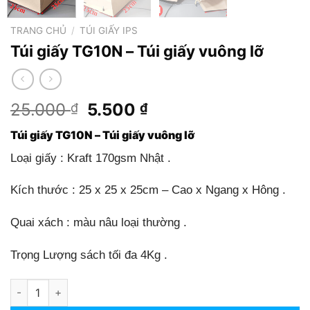
TRANG CHỦ
/
TÚI GIẤY IPS
Túi giấy TG10N – Túi giấy vuông lỡ
Giá
Giá
25.000
5.500
₫
₫
gốc
hiện
Túi giấy TG10N – Túi giấy vuông lỡ
là:
tại
25.000 ₫.
là:
Loại giấy : Kraft 170gsm Nhật .
5.500 ₫.
Kích thước : 25 x 25 x 25cm – Cao x Ngang x Hông .
Quai xách : màu nâu loại thường .
Trọng Lượng sách tối đa 4Kg .
Túi giấy TG10N - Túi giấy vuông lỡ số lượng