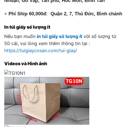
Nhuận, Gò Vấp, Tân phú, Hóc Môn, Bình Tân
+
Phí Ship 60,000đ: Quận 2, 7, Thủ Đức, Bình chánh
In túi giấy số lượng ít
Nếu bạn muốn
in túi giấy số lượng ít
với số lượng từ
50 cái, vui lòng xem thêm thông tin tại :
https://tuigiaycosan.com/tui-giay/
Videos và Hình ảnh