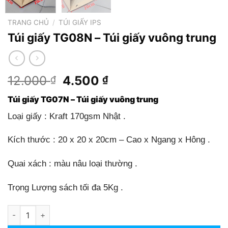
TRANG CHỦ
/
TÚI GIẤY IPS
Túi giấy TG08N – Túi giấy vuông trung
Giá
Giá
12.000
4.500
₫
₫
gốc
hiện
Túi giấy TG07N – Túi giấy vuông trung
là:
tại
12.000 ₫.
là:
Loại giấy : Kraft 170gsm Nhật .
4.500 ₫.
Kích thước : 20 x 20 x 20cm – Cao x Ngang x Hông .
Quai xách : màu nâu loại thường .
Trọng Lượng sách tối đa 5Kg .
Túi giấy TG08N - Túi giấy vuông trung số lượng