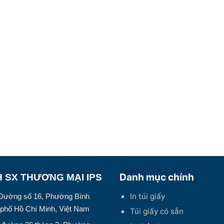
4.500 ₫.
10.300 ₫.
Danh mục chính
 SX THƯƠNG MẠI IPS
In túi giấy
0 Đường số 16, Phường Bình
phố Hồ Chí Minh, Việt Nam
Túi giấy có sẵn