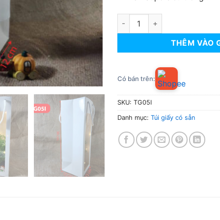
Túi giấy TG05I - Túi giấy giá s
THÊM VÀO 
Có bán trên:
SKU:
TG05I
Danh mục:
Túi giấy có sẵn