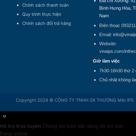
Địa chỉ Xưởng: 5
Chính sách thanh toán
Bình Hưng Hòa, Th
Quy trình thực hiện
Nam
Chính sách đổi trả hàng
Điện thoại: 09321
Email: info@vinai
Website:
vinaips.com/inthe
Giờ làm việc
7h30-16h30 thứ 2 
Chủ nhật không là
Copyright 2026 © CÔNG TY TNHH SX THƯƠNG MẠI IPS
Hỗ trợ trực tuyến
Chúng tôi luôn sẵn sàng hỗ trợ bạn
Đang online