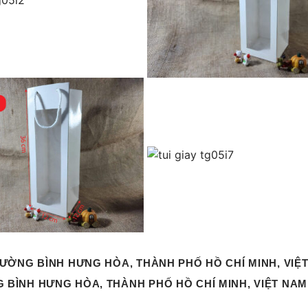
HƯỜNG BÌNH HƯNG HÒA, THÀNH PHỐ HỒ CHÍ MINH, VIỆ
G BÌNH HƯNG HÒA, THÀNH PHỐ HỒ CHÍ MINH, VIỆT NAM