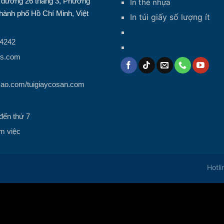
1 đường 26 tháng 3, Phường
In thẻ nhựa
ành phố Hồ Chí Minh, Việt
In túi giấy số lượng ít
14242
ps.com
cao.com/tuigiaycosan.com
đến thứ 7
m việc
Hotl