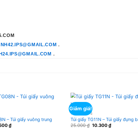
PS.COM
NH42.IPS@GMAIL.COM
.
H24.IPS@GMAIL.COM
.
Giảm giá!
TÚI GIẤY IPS
8N – Túi giấy vuông trung
Túi giấy TG11N – Túi giấy đựng
á
Giá
Giá
Giá
.500
₫
25.000
₫
10.300
₫
c
hiện
gốc
hiện
tại
là:
tại
.000 ₫.
là:
25.000 ₫.
là: