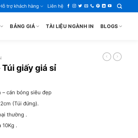
Hỗ trợ khách hàng
Liên hệ
BẢNG GIÁ
TÀI LIỆU NGÀNH IN
BLOGS
N
Túi giấy giá sỉ
iá
iện
m – cán bóng siêu đẹp
ại
.
à:
12cm (Túi đứng).
.800 ₫.
oại thường .
 10Kg .