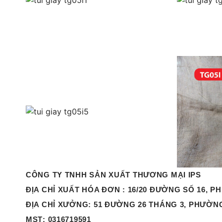
CÔNG TY TNHH SẢN XUẤT THƯƠNG MẠI IPS
ĐỊA CHỈ XUẤT HÓA ĐƠN :
16/20 ĐƯỜNG SỐ 16, P
ĐỊA CHỈ XƯỞNG
: 51 ĐƯỜNG 26 THÁNG 3, PHƯỜN
MST
: 0316719591