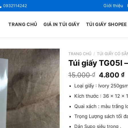
Giới thiệu
0932114242
TRANG CHỦ
GIÁ IN TÚI GIẤY
TÚI GIẤY SHOPEE
TRANG CHỦ
/
TÚI GIẤY CÓ SẴ
Túi giấy TG05I – 
Giá
G
15.000
4.800
₫
₫
gốc
h
Loại giấy : Ivory 250gs
là:
t
15.000 ₫
l
Kích thước : 36 x 12 x 
4
Quai xách : màu trắng l
Trọng Lượng sách tối đa
Dán Supo siêu trong .