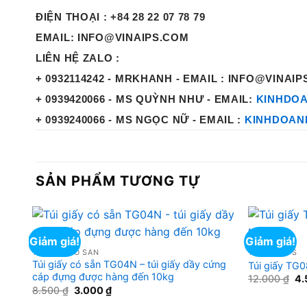
ĐIỆN THOẠI
: +84 28 22 07 78 79
EMAIL
: INFO@VINAIPS.COM
LIÊN HỆ ZALO :
+ 0932114242 - MRKHANH - EMAIL : INFO@VINAI
+ 0939420066 - MS QUỲNH NHƯ - EMAIL:
KINHDOA
+ 0939240066 - MS NGỌC NỮ - EMAIL :
KINHDOAN
SẢN PHẨM TƯƠNG TỰ
Giảm giá!
Giảm giá!
TÚI GIẤY CÓ SẴN
TÚI GIẤY IPS
Túi giấy có sẵn TG04N – túi giấy dầy cứng
Túi giấy TG0
cáp đựng được hàng đến 10kg
Gi
12.000
₫
4
gố
Giá
Giá
8.500
₫
3.000
₫
là:
gốc
hiện
12