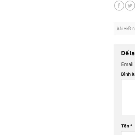
Bài viết
Để lạ
Email
Bình l
Tên
*