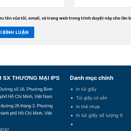
u tên của tôi, email, và trang web trong trình duyệt này cho lần bì
Danh mục chính
 SX THƯƠNG MẠI IPS
In túi giấy
0 Đường số 16, Phường Bình
phố Hồ Chí Minh, Việt Nam
Túi giấy có sẵn
1 đường 26 tháng 3, Phường
In thẻ nhựa
ành phố Hồ Chí Minh, Việt
In túi giấy số lượng ít
14242