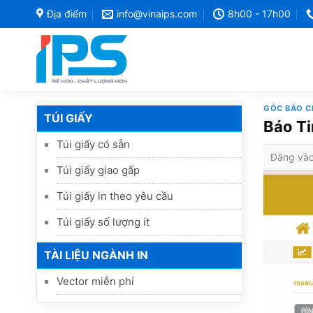
Bỏ
Địa điểm
info@vinaips.com
8h00 - 17h00
qua
nội
dung
GÓC BÁO C
TÚI GIẤY
Báo Ti
Túi giấy có sẵn
Đăng và
Túi giấy giao gấp
Túi giấy in theo yêu cầu
Túi giấy số lượng ít
TÀI LIỆU NGÀNH IN
Vector miễn phí