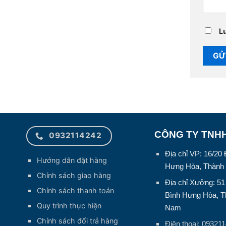
Lư
CÔNG TY TNHH
0932114242
Địa chỉ VP: 16/2
Hướng dẫn đặt hàng
Hưng Hòa, Thành 
Chính sách giao hàng
Địa chỉ Xưởng: 5
Chính sách thanh toán
Bình Hưng Hòa, Th
Quy trình thực hiện
Nam
Chính sách đổi trả hàng
Điện thoại: 09321