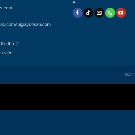
ps.com
cao.com/tuigiaycosan.com
đến thứ 7
m việc
Hotl