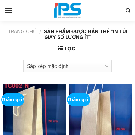
Bỏ
qua
nội
dung
TRANG CHỦ
/
SẢN PHẨM ĐƯỢC GẮN THẺ “IN TÚI
GIẤY SỐ LƯỢNG ÍT”
LỌC
Giảm giá!
Giảm giá!