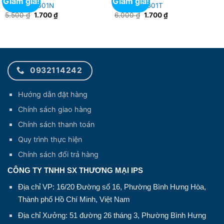
Giảm giá!
Giảm giá!
Túi giấy TG01N
Túi giấy TG01T
Giá
Giá
Giá
Giá
5.500
₫
1.700
₫
6.000
₫
1.700
₫
gốc
hiện
gốc
hiện
là:
tại
là:
tại
5.500 ₫.
là:
6.000 ₫.
là:
1.700 ₫.
1.700 ₫.
0932114242
Hướng dẫn đặt hàng
Chính sách giao hàng
Chính sách thanh toán
Quy trình thực hiện
Chính sách đổi trả hàng
CÔNG TY TNHH SX THƯƠNG MẠI IPS
Địa chỉ VP: 16/20 Đường số 16, Phường Bình Hưng Hòa,
Thành phố Hồ Chí Minh, Việt Nam
Địa chỉ Xưởng: 51 đường 26 tháng 3, Phường Bình Hưng