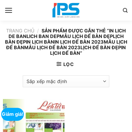
Bỏ
qua
nội
dung
TRANG CHỦ
/
SẢN PHẨM ĐƯỢC GẮN THẺ “IN LICH
DE BANLICH BAN DEPMẪU LỊCH ĐỂ BÀN ĐẸPLỊCH
BÀN ĐẸPIN LỊCH BÀNIN LỊCH ĐỂ BÀN 2023MẪU LỊCH
ĐỂ BÀNMẪU LỊCH ĐỂ BÀN 2023LỊCH ĐỂ BÀN ĐẸPIN
LỊCH ĐỂ BÀN”
LỌC
Giảm giá!