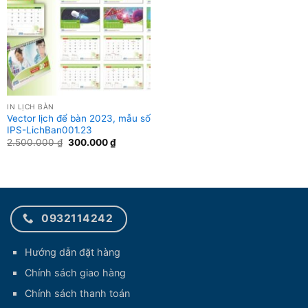
IN LỊCH BÀN
Vector lịch để bàn 2023, mẫu số
IPS-LichBan001.23
Giá
Giá
2.500.000
₫
300.000
₫
gốc
hiện
là:
tại
2.500.000 ₫.
là:
300.000 ₫.
0932114242
Hướng dẫn đặt hàng
Chính sách giao hàng
Chính sách thanh toán