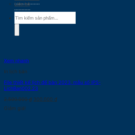
Liên hệ
Tìm
kiếm:
Xem nhanh
In lịch bàn
File thiết kế lịch để bàn 2023, mẫu số IPS-
LichBan002.23
Giá
Giá
2.500.000
₫
300.000
₫
gốc
hiện
Giảm giá!
là:
tại
2.500.000 ₫.
là:
300.000 ₫.