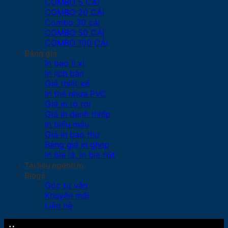
COMBO 5 CÁI
COMBO 20 CÁI
Combo 30 cái
COMBO 50 CÁI
COMBO 100 CÁI
Bảng giá
In bao lì xì
In lịch bàn
Giá thiết kế
In thẻ nhựa PVC
Giá in tờ rơi
Giá in danh thiếp
In biểu mẫu
Giá in bao thư
Bảng giá in ghép
In bìa lá, in bìa nút
Tài liệu ngành in
Blogs
Góc tư vấn
Khuyến mãi
Liên hệ