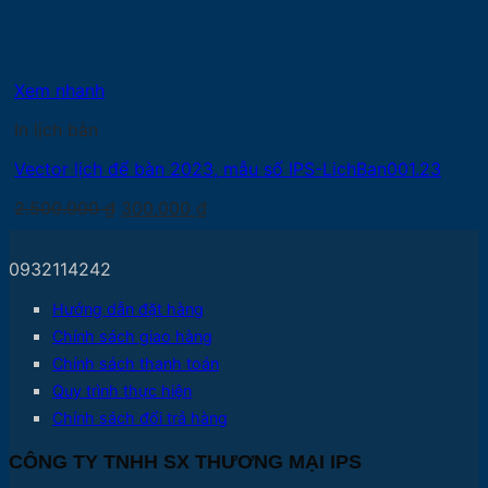
Xem nhanh
In lịch bàn
Vector lịch để bàn 2023, mẫu số IPS-LichBan001.23
Giá
Giá
2.500.000
₫
300.000
₫
gốc
hiện
là:
tại
0932114242
2.500.000 ₫.
là:
300.000 ₫.
Hướng dẫn đặt hàng
Chính sách giao hàng
Chính sách thanh toán
Quy trình thực hiện
Chính sách đổi trả hàng
CÔNG TY TNHH SX THƯƠNG MẠI IPS