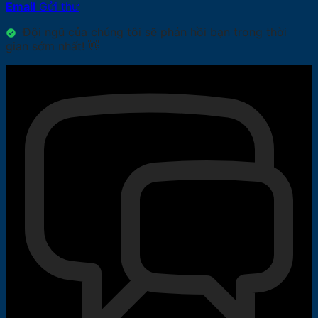
Email
Gửi thư
Đội ngũ của chúng tôi sẽ phản hồi bạn trong thời
gian sớm nhất! 👋