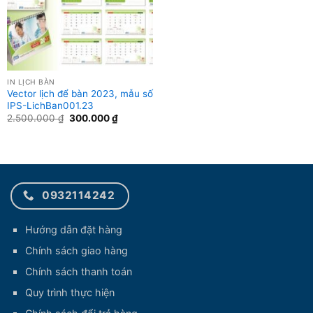
IN LỊCH BÀN
Vector lịch để bàn 2023, mẫu số
IPS-LichBan001.23
Giá
Giá
2.500.000
₫
300.000
₫
gốc
hiện
là:
tại
2.500.000 ₫.
là:
300.000 ₫.
0932114242
Hướng dẫn đặt hàng
Chính sách giao hàng
Chính sách thanh toán
Quy trình thực hiện