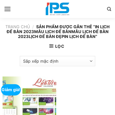
Bỏ
qua
nội
dung
TRANG CHỦ
/
SẢN PHẨM ĐƯỢC GẮN THẺ “IN LỊCH
ĐỂ BÀN 2023MẪU LỊCH ĐỂ BÀNMẪU LỊCH ĐỂ BÀN
2023LỊCH ĐỂ BÀN ĐẸPIN LỊCH ĐỂ BÀN”
LỌC
Giảm giá!