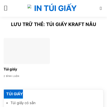
Bỏ
qua
nội
dung
LƯU TRỮ THẺ:
TÚI GIẤY KRAFT NÂU
Túi giấy
2 BÌNH LUẬN
TÚI GIẤY
Túi giấy có sẵn