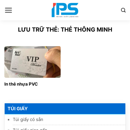
Bỏ
qua
nội
dung
LƯU TRỮ THẺ:
THẺ THÔNG MINH
In thẻ nhựa PVC
TÚI GIẤY
Túi giấy có sẵn