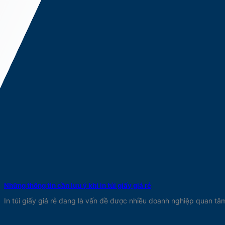
Những thông tin cần lưu ý khi in túi giấy giá rẻ
In túi giấy giá rẻ đang là vấn đề được nhiều doanh nghiệp quan tâm