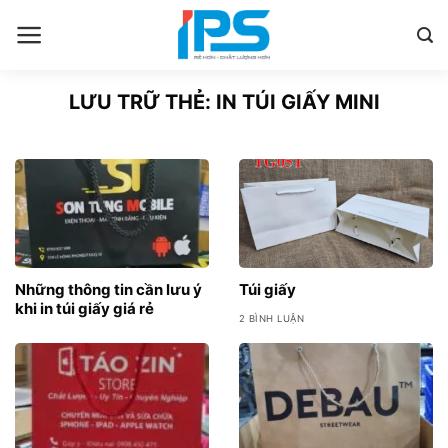
Bỏ
qua
nội
dung
LƯU TRỮ THẺ:
IN TÚI GIẤY MINI
Những thông tin cần lưu ý
Túi giấy
khi in túi giấy giá rẻ
2 BÌNH LUẬN