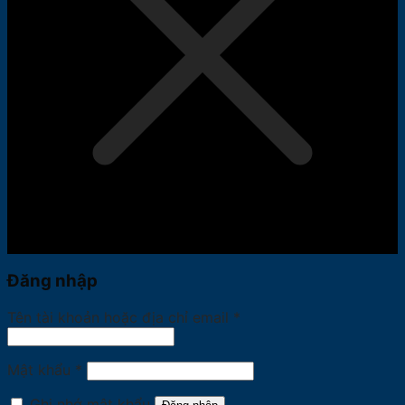
Đăng nhập
Bắt
Tên tài khoản hoặc địa chỉ email
*
buộc
Bắt
Mật khẩu
*
buộc
Ghi nhớ mật khẩu