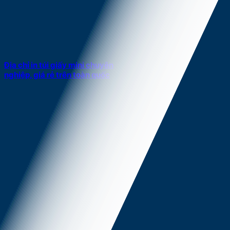
Địa chỉ in túi giấy mini chuyên
nghiệp, giá rẻ trên toàn quốc