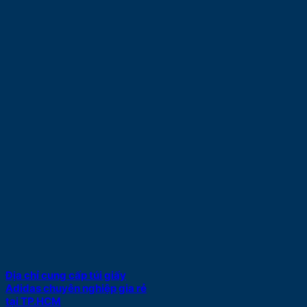
Địa chỉ cung cấp túi giấy
Adidas chuyên nghiệp gia rẻ
tại TP.HCM