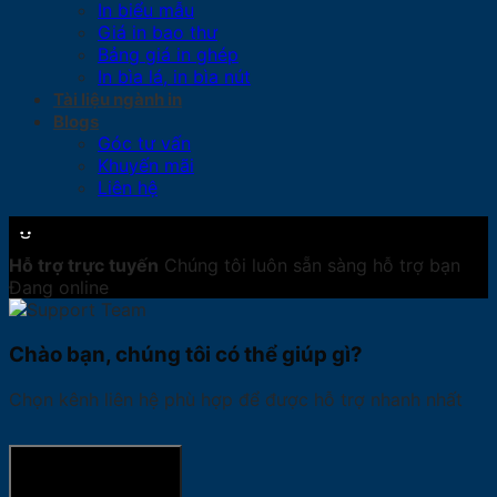
In biểu mẫu
Giá in bao thư
Bảng giá in ghép
In bìa lá, in bìa nút
Tài liệu ngành in
Blogs
Góc tư vấn
Khuyến mãi
Liên hệ
Hỗ trợ trực tuyến
Chúng tôi luôn sẵn sàng hỗ trợ bạn
Đang online
Chào bạn, chúng tôi có thể giúp gì?
Chọn kênh liên hệ phù hợp để được hỗ trợ nhanh nhất
GỌI HOTLINE