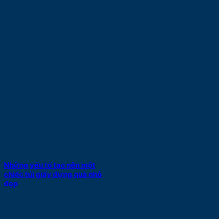
Những yếu tố tạo nên một
chiếc túi giấy đựng quà nhỏ
đẹp