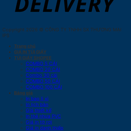
Copyright 2026 © CÔNG TY TNHH SX THƯƠNG MẠI
IPS
Trang chủ
GIÁ IN TÚI GIẤY
TÚI GIẤY SHOPEE
COMBO 5 CÁI
COMBO 20 CÁI
Combo 30 cái
COMBO 50 CÁI
COMBO 100 CÁI
Bảng giá
In bao lì xì
In lịch bàn
Giá thiết kế
In thẻ nhựa PVC
Giá in tờ rơi
Giá in danh thiếp