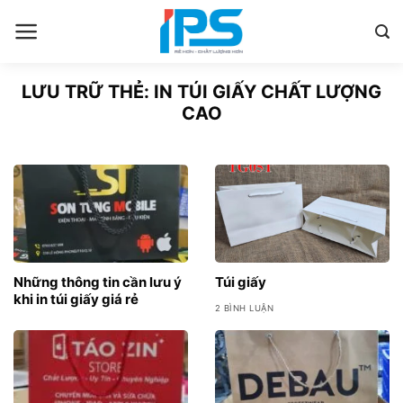
Bỏ
qua
nội
dung
LƯU TRỮ THẺ:
IN TÚI GIẤY CHẤT LƯỢNG
CAO
Những thông tin cần lưu ý
Túi giấy
khi in túi giấy giá rẻ
2 BÌNH LUẬN