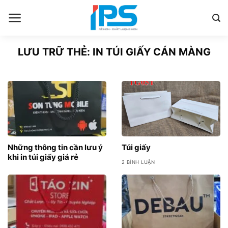
Bỏ
qua
nội
dung
LƯU TRỮ THẺ:
IN TÚI GIẤY CÁN MÀNG
Những thông tin cần lưu ý
Túi giấy
khi in túi giấy giá rẻ
2 BÌNH LUẬN